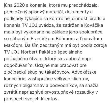
júna 2020 a konanie, ktoré mu predchádzalo,
predložený spisový materiál, dokumenty a
podklady týkajúce sa kontrolnej činnosti úradu a
konania TV JOJ uvádza, že zadržanie Kováčika
malo byť vykonané na základe jeho spolupráce
so stíhaným Františkom Böhmom a Ľudovítom
Makóom. Ďalším zadržaným má byť podľa zdroja
TV JOJ Norbert Pakši zo špeciálneho
policajného útvaru, ktorý sa zaoberá napr.
odpočúvaním. Údajne mal pracovať pre
zločineckú skupinu takáčovcov. Advokátske
kancelárie, zastupujúce veľkých klientov,
rôznych oligarchov a podvodníkov, sa snažia
zvrátiť nepriaznivé prvostupňové rozsudky v
prospech svojich klientov.