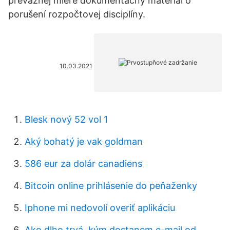
prevažnej miere dokumentačný materiál o
porušení rozpočtovej disciplíny.
10.03.2021
Blesk nový 52 vol 1
Aký bohatý je vak goldman
586 eur za dolár canadiens
Bitcoin online prihlásenie do peňaženky
Iphone mi nedovolí overiť aplikáciu
Ako dlho trvá, kým dostanem e-mail od