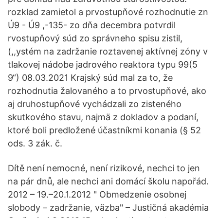
rozklad zamietol a prvostupňové rozhodnutie zn
Ú9 - Ú9 ,-135- zo dňa decembra potvrdil
rvostupňový súd zo správneho spisu zistil,
(,,ystém na zadržanie roztavenej aktívnej zóny v
tlakovej nádobe jadrového reaktora typu 99(5
9“) 08.03.2021 Krajský súd mal za to, že
rozhodnutia žalovaného a to prvostupňové, ako
aj druhostupňové vychádzali zo zisteného
skutkového stavu, najmä z dokladov a podaní,
ktoré boli predložené účastníkmi konania (§ 52
ods. 3 zák. č.
Dítě není nemocné, není rizikové, nechci to jen
na pár dnů, ale nechci ani domácí školu napořád.
2012 – 19.–20.1.2012 " Obmedzenie osobnej
slobody – zadržanie, väzba" – Justičná akadémia