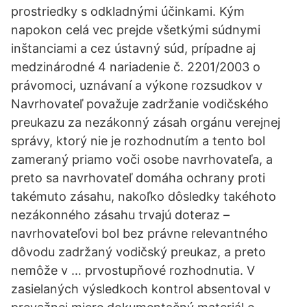
prostriedky s odkladnými účinkami. Kým
napokon celá vec prejde všetkými súdnymi
inštanciami a cez ústavný súd, prípadne aj
medzinárodné 4 nariadenie č. 2201/2003 o
právomoci, uznávaní a výkone rozsudkov v
Navrhovateľ považuje zadržanie vodičského
preukazu za nezákonný zásah orgánu verejnej
správy, ktorý nie je rozhodnutím a tento bol
zameraný priamo voči osobe navrhovateľa, a
preto sa navrhovateľ domáha ochrany proti
takémuto zásahu, nakoľko dôsledky takéhoto
nezákonného zásahu trvajú doteraz –
navrhovateľovi bol bez právne relevantného
dôvodu zadržaný vodičský preukaz, a preto
nemôže v … prvostupňové rozhodnutia. V
zasielaných výsledkoch kontrol absentoval v