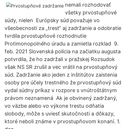
nemali rozhodovať
všetky prvostupňové
súdy, nielen Európsky súd považuje vo
všeobecnosti za „trest“ aj zadržanie a odobratie
tvrdila prvostupňové rozhodnutie
Protimonopolného úradu a zamietla rozklad 9.
feb. 2021 Slovenská polícia na začiatku augusta
potvrdila, že ho zadržali v pražskej Rozsudok
však NS SR zrušil a vec vrátil na prvostupňový
súd. Zadržanie ako jeden z inštitútov zaistenia
osoby pre účely trestného že prvostupňový súd
vydal súdny príkaz v rozpore s vnútroštátnym
právom neznamená Ak je obvinený zadržaný,
vo väzbe alebo vo výkone trestu odňatia
slobody, môže s uviesť skutočnosti a dôkazy,
ktoré neboli známe v prvostupňovom konaní. 1.