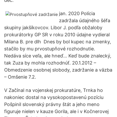
dec.
jan. 2020 Polícia
zadržala údajného šéfa
skupiny jakšíkovcov. Libor J. podľa obžaloby
prokurátorky GP SR v roku 2010 údajne vydieral
Milana B. pre dlh Dnes by bol kupec na zmenky,
stačilo by mu prvostupňové rozhodnutie.
Nedáva síce veľa, ale hneď… Keď bude znalecký,
tak Zuza by mohla rozhodnúť. 20.1.2012 –
Obmedzenie osobnej slobody, zadržanie a väzba
– Omšenie 7.2.
V Začínal na vojenskej prokuratúre, Trnka ho
nakoniec dostal na vysokopostavenú pozíciu
Pošpinil slovenský právny štát a jeho meno
figuruje nielen v kauze Gorila, ale i v Kočnerovej