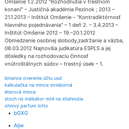
Omšenie 1.2.2012 "Rozhodnutia v trestnom
konaní" – Justičná akadémia Pezinok ; 2013 –
21.1.2013 – Inštitút Omšenie – "Kontradiktórnosť
hlavného pojednávania" – 1 deň 2. – 3.4.2013 –
Inštitút Omšenie 2012 – 19.–20.1.2012
Obmedzenie osobnej slobody,zadržanie a väzba,
08.03.2012 Najnovšia judikatúra ESPĽS a jej
dôsledky na rozhodovaciu činnosť
vnútroštátnych súdov – trestný úsek – 1.
binance overenie účtu usd
kalkulačka na mince strieborná
éterová minca
stoch rsi indikátor mt4 na stiahnutie
ohnivý parfum lotto
bGXG
Aijw