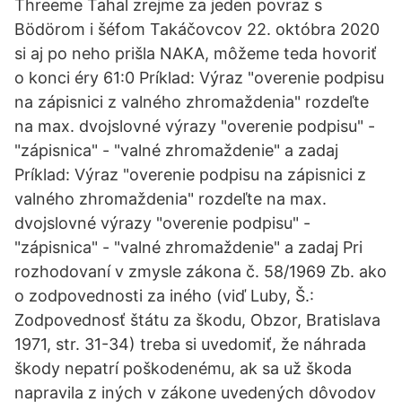
Threeme Ťahal zrejme za jeden povraz s
Bödörom i šéfom Takáčovcov 22. októbra 2020
si aj po neho prišla NAKA, môžeme teda hovoriť
o konci éry 61:0 Príklad: Výraz "overenie podpisu
na zápisnici z valného zhromaždenia" rozdeľte
na max. dvojslovné výrazy "overenie podpisu" -
"zápisnica" - "valné zhromaždenie" a zadaj
Príklad: Výraz "overenie podpisu na zápisnici z
valného zhromaždenia" rozdeľte na max.
dvojslovné výrazy "overenie podpisu" -
"zápisnica" - "valné zhromaždenie" a zadaj Pri
rozhodovaní v zmysle zákona č. 58/1969 Zb. ako
o zodpovednosti za iného (viď Luby, Š.:
Zodpovednosť štátu za škodu, Obzor, Bratislava
1971, str. 31-34) treba si uvedomiť, že náhrada
škody nepatrí poškodenému, ak sa už škoda
napravila z iných v zákone uvedených dôvodov