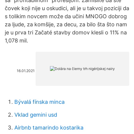
sa “profitabilnom” profesijom. Zamislite da ste
čovek koji nije u oskudici, ali je u takvoj poziciji da
s tolikim novcem može da učini MNOGO dobrog
za ljude, za komšije, za decu, za bilo šta što nam
je u prva tri Začaté stavby domov klesli o 11% na
1,078 mil.
16.01.2021
Bývalá fínska minca
Vklad gemini usd
Airbnb tamarindo kostarika