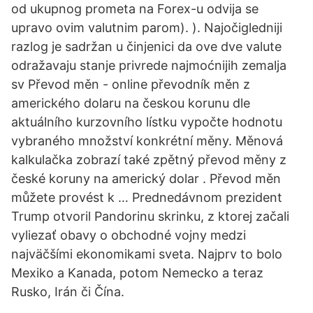
od ukupnog prometa na Forex-u odvija se
upravo ovim valutnim parom). ). Najočigledniji
razlog je sadržan u činjenici da ove dve valute
odražavaju stanje privrede najmoćnijih zemalja
sv Převod měn - online převodník měn z
amerického dolaru na českou korunu dle
aktuálního kurzovního lístku vypočte hodnotu
vybraného množství konkrétní měny. Měnová
kalkulačka zobrazí také zpětný převod měny z
české koruny na americký dolar . Převod měn
můžete provést k … Prednedávnom prezident
Trump otvoril Pandorinu skrinku, z ktorej začali
vyliezať obavy o obchodné vojny medzi
najväčšími ekonomikami sveta. Najprv to bolo
Mexiko a Kanada, potom Nemecko a teraz
Rusko, Irán či Čína.