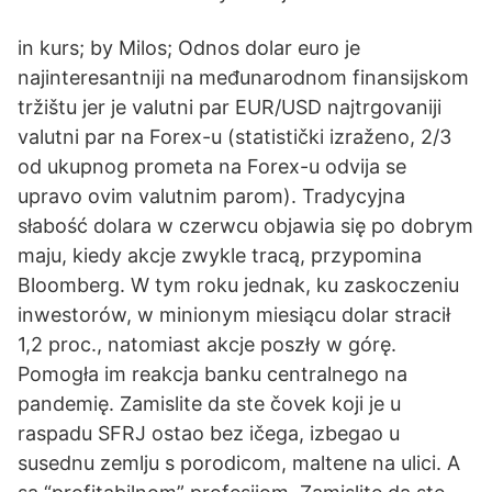
in kurs; by Milos; Odnos dolar euro je
najinteresantniji na međunarodnom finansijskom
tržištu jer je valutni par EUR/USD najtrgovaniji
valutni par na Forex-u (statistički izraženo, 2/3
od ukupnog prometa na Forex-u odvija se
upravo ovim valutnim parom). Tradycyjna
słabość dolara w czerwcu objawia się po dobrym
maju, kiedy akcje zwykle tracą, przypomina
Bloomberg. W tym roku jednak, ku zaskoczeniu
inwestorów, w minionym miesiącu dolar stracił
1,2 proc., natomiast akcje poszły w górę.
Pomogła im reakcja banku centralnego na
pandemię. Zamislite da ste čovek koji je u
raspadu SFRJ ostao bez ičega, izbegao u
susednu zemlju s porodicom, maltene na ulici. A