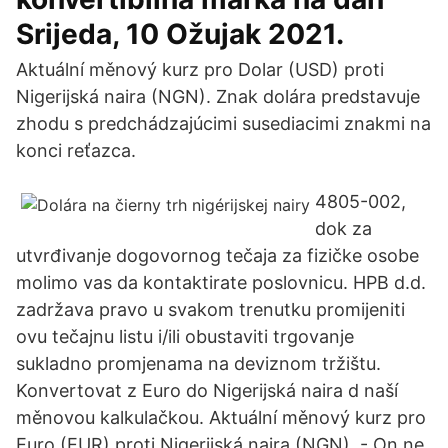
Srijeda, 10 Ožujak 2021.
Aktuální měnový kurz pro Dolar (USD) proti
Nigerijská naira (NGN). Znak dolára predstavuje
zhodu s predchádzajúcimi susediacimi znakmi na
konci reťazca.
4805-002,
dok za
utvrđivanje dogovornog tečaja za fizičke osobe
molimo vas da kontaktirate poslovnicu. HPB d.d.
zadržava pravo u svakom trenutku promijeniti
ovu tečajnu listu i/ili obustaviti trgovanje
sukladno promjenama na deviznom tržištu.
Konvertovat z Euro do Nigerijská naira d naší
měnovou kalkulačkou. Aktuální měnový kurz pro
Euro (EUR) proti Nigerijská naira (NGN). - On ne