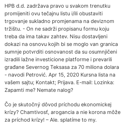
HPB d.d. zadržava pravo u svakom trenutku
promijeniti ovu tečajnu listu i/ili obustaviti
trgovanje sukladno promjenama na deviznom
tržištu. - On ne sadrži propisanu formu koju
treba da ima takav zahtev. Nisu dostavljeni
dokazi na osnovu kojih bi se moglo van granica
sumnje potvrditi osnovanost da su osumnjičeni
izradili lažne investicione platforme i prevarili
građane Severnog Teksasa za 70 miliona dolara
- navodi Petrović. Apr 15, 2020 Kursna lista na
vašem sajtu; Kontakt; Prijava. E-mail: Lozinka:
Zapamti me? Nemate nalog?
Čo je skutočný dôvod príchodu ekonomickej
krízy? Chamtivosť, arogancia a nie korona môže
za príchod krízy! – Ale. splatíme to my.