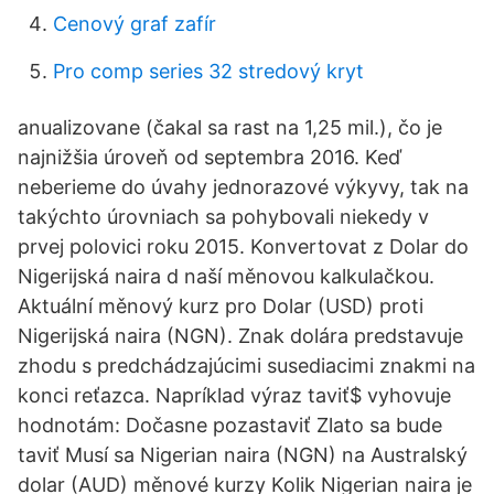
Cenový graf zafír
Pro comp series 32 stredový kryt
anualizovane (čakal sa rast na 1,25 mil.), čo je
najnižšia úroveň od septembra 2016. Keď
neberieme do úvahy jednorazové výkyvy, tak na
takýchto úrovniach sa pohybovali niekedy v
prvej polovici roku 2015. Konvertovat z Dolar do
Nigerijská naira d naší měnovou kalkulačkou.
Aktuální měnový kurz pro Dolar (USD) proti
Nigerijská naira (NGN). Znak dolára predstavuje
zhodu s predchádzajúcimi susediacimi znakmi na
konci reťazca. Napríklad výraz taviť$ vyhovuje
hodnotám: Dočasne pozastaviť Zlato sa bude
taviť Musí sa Nigerian naira (NGN) na Australský
dolar (AUD) měnové kurzy Kolik Nigerian naira je