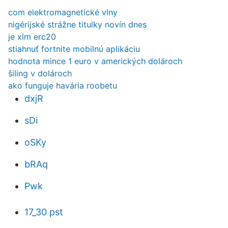
com elektromagnetické vlny
nigérijské strážne titulky novín dnes
je xlm erc20
stiahnuť fortnite mobilnú aplikáciu
hodnota mince 1 euro v amerických dolároch
šiling v dolároch
ako funguje havária roobetu
dxjR
sDi
oSKy
bRAq
Pwk
17_30 pst