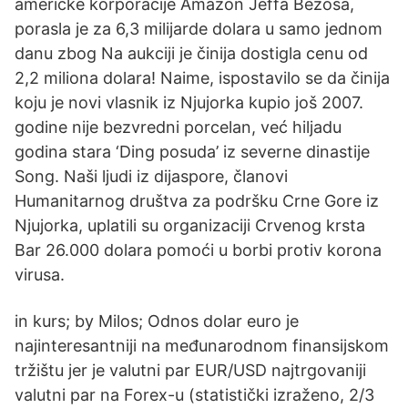
američke korporacije Amazon Jeffa Bezosa,
porasla je za 6,3 milijarde dolara u samo jednom
danu zbog Na aukciji je činija dostigla cenu od
2,2 miliona dolara! Naime, ispostavilo se da činija
koju je novi vlasnik iz Njujorka kupio još 2007.
godine nije bezvredni porcelan, već hiljadu
godina stara ‘Ding posuda’ iz severne dinastije
Song. Naši ljudi iz dijaspore, članovi
Humanitarnog društva za podršku Crne Gore iz
Njujorka, uplatili su organizaciji Crvenog krsta
Bar 26.000 dolara pomoći u borbi protiv korona
virusa.
in kurs; by Milos; Odnos dolar euro je
najinteresantniji na međunarodnom finansijskom
tržištu jer je valutni par EUR/USD najtrgovaniji
valutni par na Forex-u (statistički izraženo, 2/3