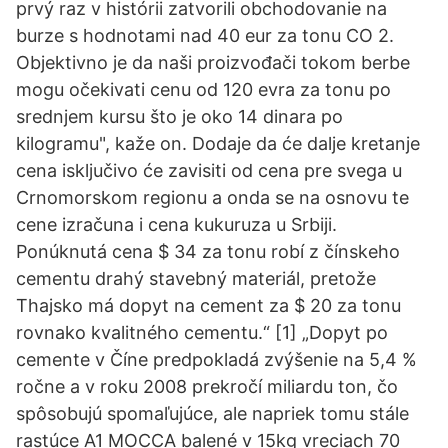
prvý raz v histórii zatvorili obchodovanie na
burze s hodnotami nad 40 eur za tonu CO 2.
Objektivno je da naši proizvođači tokom berbe
mogu očekivati cenu od 120 evra za tonu po
srednjem kursu što je oko 14 dinara po
kilogramu", kaže on. Dodaje da će dalje kretanje
cena isključivo će zavisiti od cena pre svega u
Crnomorskom regionu a onda se na osnovu te
cene izračuna i cena kukuruza u Srbiji.
Ponúknutá cena $ 34 za tonu robí z čínskeho
cementu drahý stavebný materiál, pretože
Thajsko má dopyt na cement za $ 20 za tonu
rovnako kvalitného cementu.“ [1] „Dopyt po
cemente v Číne predpokladá zvýšenie na 5,4 %
ročne a v roku 2008 prekročí miliardu ton, čo
spôsobujú spomaľujúce, ale napriek tomu stále
rastúce A1 MOCCA balené v 15kg vreciach 70