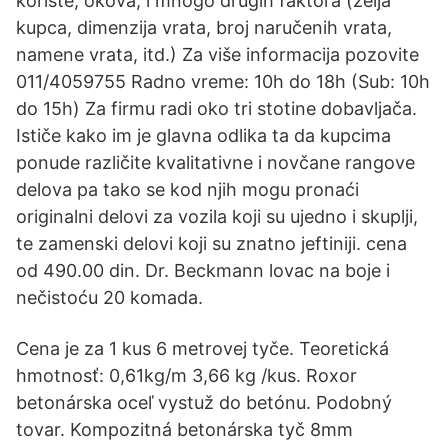
koriste, okova, i mnogo drugih faktora (želja
kupca, dimenzija vrata, broj naručenih vrata,
namene vrata, itd.) Za više informacija pozovite
011/4059755 Radno vreme: 10h do 18h (Sub: 10h
do 15h) Za firmu radi oko tri stotine dobavljača.
Ističe kako im je glavna odlika ta da kupcima
ponude različite kvalitativne i novčane rangove
delova pa tako se kod njih mogu pronaći
originalni delovi za vozila koji su ujedno i skuplji,
te zamenski delovi koji su znatno jeftiniji. cena
od 490.00 din. Dr. Beckmann lovac na boje i
nečistoću 20 komada.
Cena je za 1 kus 6 metrovej tyče. Teoretická
hmotnosť: 0,61kg/m 3,66 kg /kus. Roxor
betonárska oceľ vystuž do betónu. Podobný
tovar. Kompozitná betonárska tyč 8mm