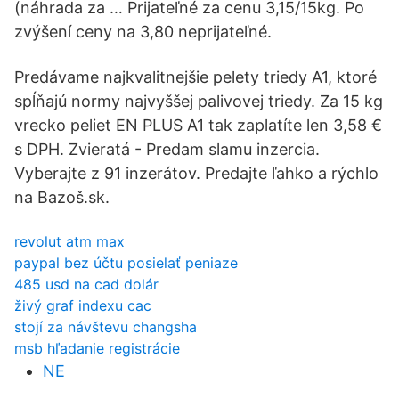
(náhrada za … Prijateľné za cenu 3,15/15kg. Po
zvýšení ceny na 3,80 neprijateľné.
Predávame najkvalitnejšie pelety triedy A1, ktoré
spĺňajú normy najvyššej palivovej triedy. Za 15 kg
vrecko peliet EN PLUS A1 tak zaplatíte len 3,58 €
s DPH. Zvieratá - Predam slamu inzercia.
Vyberajte z 91 inzerátov. Predajte ľahko a rýchlo
na Bazoš.sk.
revolut atm max
paypal bez účtu posielať peniaze
485 usd na cad dolár
živý graf indexu cac
stojí za návštevu changsha
msb hľadanie registrácie
NE