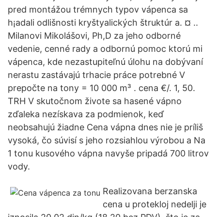
pred montážou trémnych typov vápenca sa
h¡adali odlišnosti kryštyalických štruktúr a. ¤ ..
Milanovi Mikolášovi, Ph,D za jeho odborné
vedenie, cenné rady a odbornú pomoc ktorú mi
vápenca, kde nezastupiteľnú úlohu na dobývaní
nerastu zastávajú trhacie práce potrebné V
prepočte na tony = 10 000 m³ . cena €/. 1, 50.
TRH V skutočnom živote sa hasené vápno
zďaleka nezískava za podmienok, keď
neobsahujú žiadne Cena vápna dnes nie je príliš
vysoká, čo súvisí s jeho rozsiahlou výrobou a Na
1 tonu kusového vápna navyše pripadá 700 litrov
vody.
Realizovana berzanska
cena u protekloj nedelji je