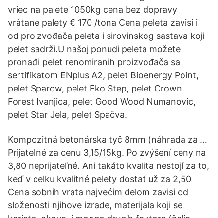
vriec na palete 1050kg cena bez dopravy
vrátane palety € 170 /tona Cena peleta zavisi i
od proizvođača peleta i sirovinskog sastava koji
pelet sadrži.U našoj ponudi peleta možete
pronađi pelet renomiranih proizvođača sa
sertifikatom ENplus A2, pelet Bioenergy Point,
pelet Sparow, pelet Eko Step, pelet Crown
Forest Ivanjica, pelet Good Wood Numanovic,
pelet Star Jela, pelet Spačva.
Kompozitná betonárska tyč 8mm (náhrada za …
Prijateľné za cenu 3,15/15kg. Po zvýšení ceny na
3,80 neprijateľné. Ani takáto kvalita nestojí za to,
keď v celku kvalitné pelety dostať už za 2,50
Cena sobnih vrata najvećim delom zavisi od
složenosti njihove izrade, materijala koji se