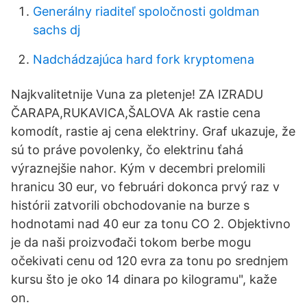
Generálny riaditeľ spoločnosti goldman
sachs dj
Nadchádzajúca hard fork kryptomena
Najkvalitetnije Vuna za pletenje! ZA IZRADU
ČARAPA,RUKAVICA,ŠALOVA Ak rastie cena
komodít, rastie aj cena elektriny. Graf ukazuje, že
sú to práve povolenky, čo elektrinu ťahá
výraznejšie nahor. Kým v decembri prelomili
hranicu 30 eur, vo februári dokonca prvý raz v
histórii zatvorili obchodovanie na burze s
hodnotami nad 40 eur za tonu CO 2. Objektivno
je da naši proizvođači tokom berbe mogu
očekivati cenu od 120 evra za tonu po srednjem
kursu što je oko 14 dinara po kilogramu", kaže
on.