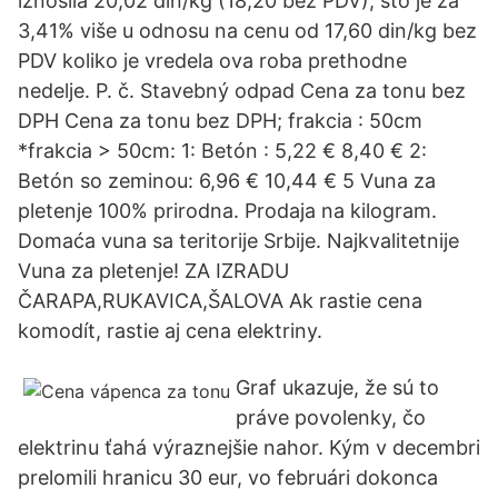
iznosila 20,02 din/kg (18,20 bez PDV), što je za
3,41% više u odnosu na cenu od 17,60 din/kg bez
PDV koliko je vredela ova roba prethodne
nedelje. P. č. Stavebný odpad Cena za tonu bez
DPH Cena za tonu bez DPH; frakcia : 50cm
*frakcia > 50cm: 1: Betón : 5,22 € 8,40 € 2:
Betón so zeminou: 6,96 € 10,44 € 5 Vuna za
pletenje 100% prirodna. Prodaja na kilogram.
Domaća vuna sa teritorije Srbije. Najkvalitetnije
Vuna za pletenje! ZA IZRADU
ČARAPA,RUKAVICA,ŠALOVA Ak rastie cena
komodít, rastie aj cena elektriny.
Graf ukazuje, že sú to
práve povolenky, čo
elektrinu ťahá výraznejšie nahor. Kým v decembri
prelomili hranicu 30 eur, vo februári dokonca