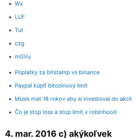
Wx
LUF
Tut
czg
mGVu
Poplatky za bitstamp vs binance
Paypal kúpiť bitcoinový limit
Musis mat 18 rokov aby si investoval do akcii
Čo je stop loss a stop limit v robinhood
4. mar. 2016 c) akýkoľvek