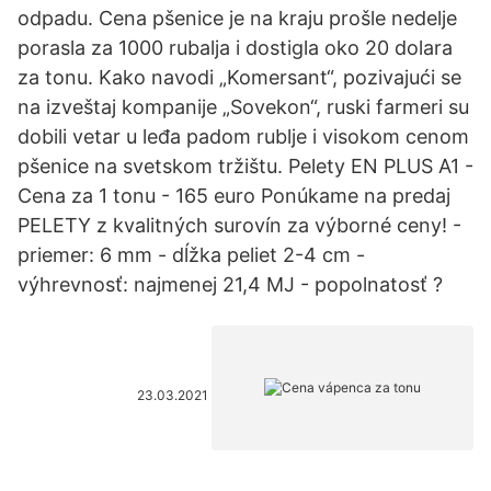
odpadu. Cena pšenice je na kraju prošle nedelje
porasla za 1000 rubalja i dostigla oko 20 dolara
za tonu. Kako navodi „Komersant“, pozivajući se
na izveštaj kompanije „Sovekon“, ruski farmeri su
dobili vetar u leđa padom rublje i visokom cenom
pšenice na svetskom tržištu. Pelety EN PLUS A1 -
Cena za 1 tonu - 165 euro Ponúkame na predaj
PELETY z kvalitných surovín za výborné ceny! -
priemer: 6 mm - dĺžka peliet 2-4 cm -
výhrevnosť: najmenej 21,4 MJ - popolnatosť ?
23.03.2021