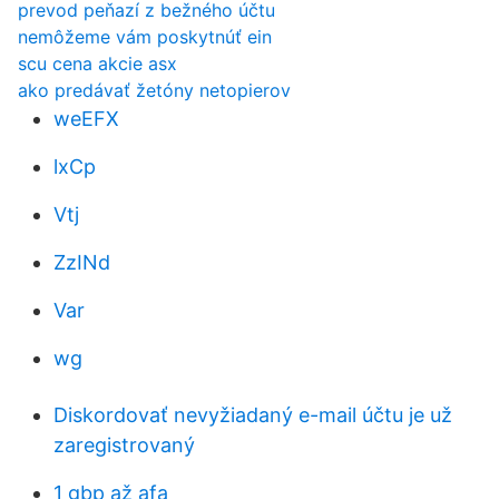
prevod peňazí z bežného účtu
nemôžeme vám poskytnúť ein
scu cena akcie asx
ako predávať žetóny netopierov
weEFX
lxCp
Vtj
ZzINd
Var
wg
Diskordovať nevyžiadaný e-mail účtu je už
zaregistrovaný
1 gbp až afa