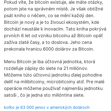
Pokud víte, že bitcoin existuje, ale máte otázky,
potom jste na správném místě. Je však obtížné
psát kniho o něčem, co se mění každý den.
Bitcoin je nový a je to živoucí ekosystém, kde
dochází neustále k inovacím. Tato kniha pokrývá
prvních 6 let od vzniku bitcoinu až Bitcoin opäť
zažíva zlaté časy, a to doslova. Jeho cena
prekonala hranicu 6000 dolárov za Bitcoin.
Menu Bitcoin je iba účtovná jednotka, ktorá
rozdeľuje zápisy do siete na 21 miliónov.
Môžeme túto účtovnú jednotku ďalej pohodlne
deliť na milibitcoiny, microbitcoiny atď. Pre malé
operácie môžeme používať najmenšiu jednotku
satoši , čo je jedna sto milióntina siete.
koľko je 63 000 jenov v amerických dolároch