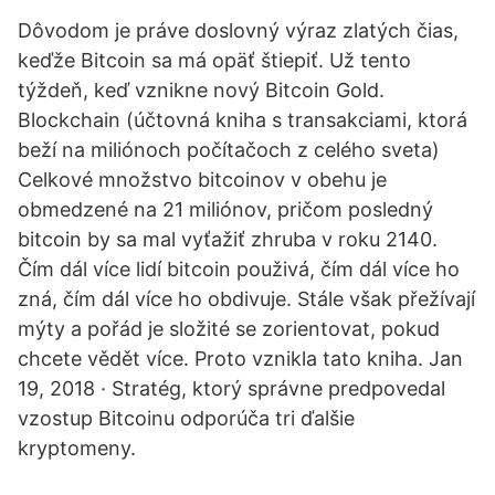
Dôvodom je práve doslovný výraz zlatých čias,
keďže Bitcoin sa má opäť štiepiť. Už tento
týždeň, keď vznikne nový Bitcoin Gold.
Blockchain (účtovná kniha s transakciami, ktorá
beží na miliónoch počítačoch z celého sveta)
Celkové množstvo bitcoinov v obehu je
obmedzené na 21 miliónov, pričom posledný
bitcoin by sa mal vyťažiť zhruba v roku 2140.
Čím dál více lidí bitcoin použivá, čím dál více ho
zná, čím dál více ho obdivuje. Stále však přežívají
mýty a pořád je složité se zorientovat, pokud
chcete vědět více. Proto vznikla tato kniha. Jan
19, 2018 · Stratég, ktorý správne predpovedal
vzostup Bitcoinu odporúča tri ďalšie
kryptomeny.