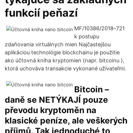
funkcií peňazí
MF/10386/2018–721
k postupu
zdaňovania virtuálnych mien Najčastejšou
aplikáciou technológie blockchainu je použitie
ako účtovná kniha kryptomien (napr. bitcoinu ),
ktorá uchováva transakcie vykonané užívateľmi.
Bitcoin –
daně se NETÝKAJÍ pouze
převodu kryptoměn na
klasické peníze, ale veškerých
příjmů. Tak jednoduché to