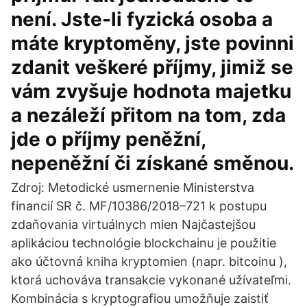
není. Jste-li fyzická osoba a
máte kryptoměny, jste povinni
zdanit veškeré příjmy, jimiž se
vám zvyšuje hodnota majetku
a nezáleží přitom na tom, zda
jde o příjmy peněžní,
nepeněžní či získané směnou.
Zdroj: Metodické usmernenie Ministerstva
financií SR č. MF/10386/2018–721 k postupu
zdaňovania virtuálnych mien Najčastejšou
aplikáciou technológie blockchainu je použitie
ako účtovná kniha kryptomien (napr. bitcoinu ),
ktorá uchováva transakcie vykonané užívateľmi.
Kombinácia s kryptografiou umožňuje zaistiť